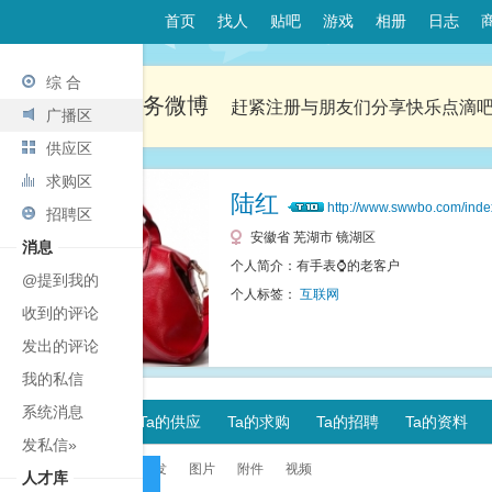
首页
找人
贴吧
游戏
相册
日志
综 合
欢迎来到商务微博
赶紧注册与朋友们分享快乐点滴
广播区
供应区
求购区
陆红
http://www.swwbo.com/ind
招聘区
安徽省 芜湖市 镜湖区
消息
个人简介：有手表⌚的老客户
@提到我的
个人标签：
互联网
收到的评论
发出的评论
我的私信
系统消息
Ta的供应
Ta的求购
Ta的招聘
Ta的资料
Ta的广播
发私信»
全部
原创
转发
图片
附件
视频
人才库