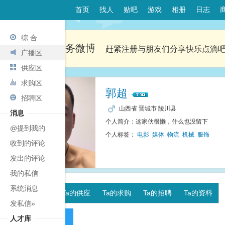
首页
找人
贴吧
游戏
相册
日志
综 合
欢迎来到商务微博
赶紧注册与朋友们分享快乐点滴
广播区
供应区
求购区
郭超
招聘区
山西省 晋城市 陵川县
消息
个人简介：这家伙很懒，什么也没留下
@提到我的
个人标签：
电影
媒体
物流
机械
服饰
收到的评论
发出的评论
我的私信
系统消息
Ta的广播
Ta的供应
Ta的求购
Ta的招聘
Ta的资料
发私信»
人才库